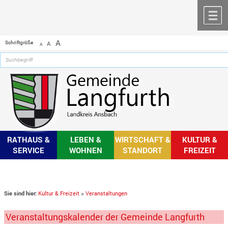
Zum Inhalt
,
zur Navigation
oder
zur Startseite
springen.
chließen
M
A
Schriftgröße
A
A
RATHAUS &
LEBEN &
WIRTSCHAFT &
KULTUR &
SERVICE
WOHNEN
STANDORT
FREIZEIT
Sie sind hier:
Kultur & Freizeit
>
Veranstaltungen
Veranstaltungskalender der Gemeinde Langfurth