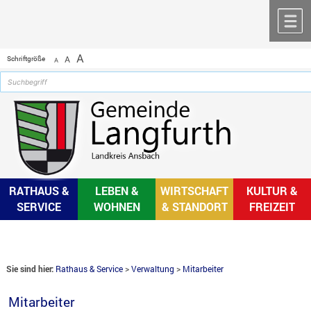
Zum Inhalt
,
zur Navigation
oder
zur Startseite
springen.
chließen
M
A
Schriftgröße
A
A
RATHAUS &
LEBEN &
WIRTSCHAFT
KULTUR &
SERVICE
WOHNEN
& STANDORT
FREIZEIT
Sie sind hier:
Rathaus & Service
>
Verwaltung
>
Mitarbeiter
Mitarbeiter