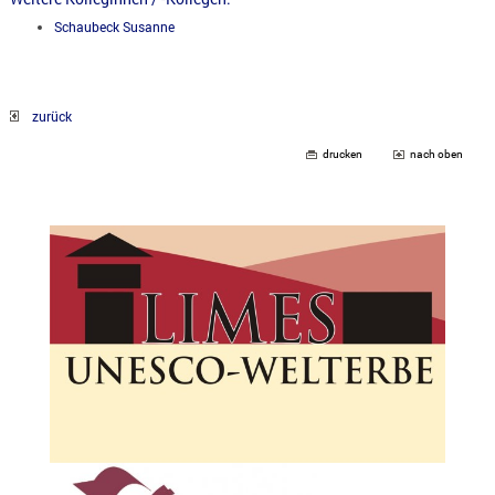
Schaubeck Susanne
zurück
drucken
nach oben