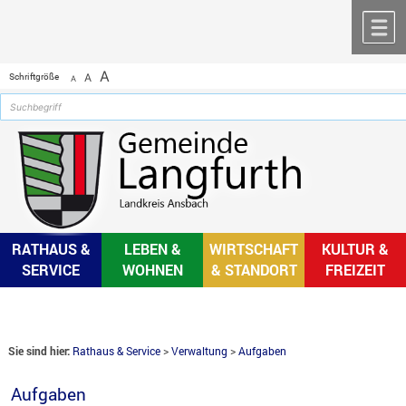
Zum Inhalt
,
zur Navigation
oder
zur Startseite
springen.
chließen
M
A
Schriftgröße
A
A
RATHAUS &
LEBEN &
WIRTSCHAFT
KULTUR &
SERVICE
WOHNEN
& STANDORT
FREIZEIT
Sie sind hier:
Rathaus & Service
>
Verwaltung
>
Aufgaben
Aufgaben