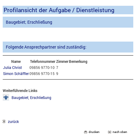
Profilansicht der Aufgabe / Dienstleistung
Baugebiet; Erschließung
Folgende Ansprechpartner sind zuständig:
Name
Telefonnummer
Zimmer
Bemerkung
Julia Christ
09856 9770-10
7
Simon Schäffler
09856 9770-15
9
Weiterführende Links
Baugebiet; Erschließung
zurück
drucken
nach oben