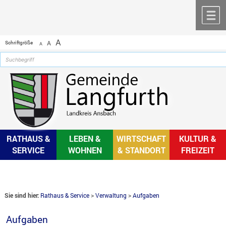
Zum Inhalt
,
zur Navigation
oder
zur Startseite
springen.
chließen
M
A
Schriftgröße
A
A
RATHAUS &
LEBEN &
WIRTSCHAFT
KULTUR &
SERVICE
WOHNEN
& STANDORT
FREIZEIT
Sie sind hier:
Rathaus & Service
>
Verwaltung
>
Aufgaben
Aufgaben