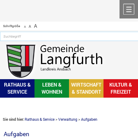
Zum Inhalt
,
zur Navigation
oder
zur Startseite
springen.
chließen
M
A
Schriftgröße
A
A
RATHAUS &
LEBEN &
WIRTSCHAFT
KULTUR &
SERVICE
WOHNEN
& STANDORT
FREIZEIT
Sie sind hier:
Rathaus & Service
>
Verwaltung
>
Aufgaben
Aufgaben