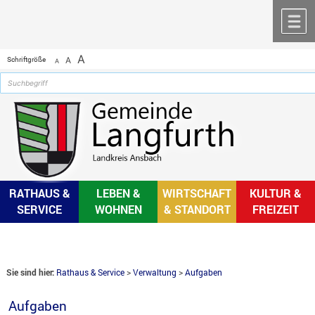
Zum Inhalt
,
zur Navigation
oder
zur Startseite
springen.
chließen
M
A
Schriftgröße
A
A
RATHAUS &
LEBEN &
WIRTSCHAFT
KULTUR &
SERVICE
WOHNEN
& STANDORT
FREIZEIT
Sie sind hier:
Rathaus & Service
>
Verwaltung
>
Aufgaben
Aufgaben