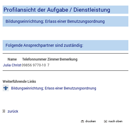
Profilansicht der Aufgabe / Dienstleistung
Bildungseinrichtung; Erlass einer Benutzungsordnung
Folgende Ansprechpartner sind zuständig:
Name
Telefonnummer
Zimmer
Bemerkung
Julia Christ
09856 9770-10
7
Weiterführende Links
Bildungseinrichtung; Erlass einer Benutzungsordnung
zurück
drucken
nach oben