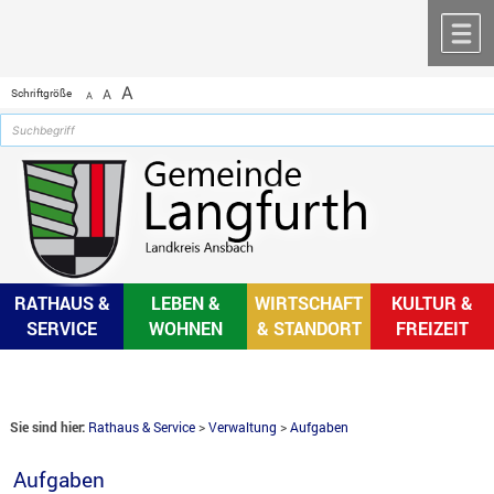
Zum Inhalt
,
zur Navigation
oder
zur Startseite
springen.
chließen
M
A
Schriftgröße
A
A
RATHAUS &
LEBEN &
WIRTSCHAFT
KULTUR &
SERVICE
WOHNEN
& STANDORT
FREIZEIT
Sie sind hier:
Rathaus & Service
>
Verwaltung
>
Aufgaben
Aufgaben