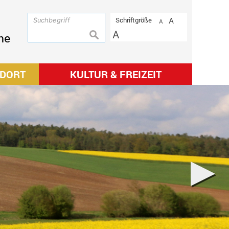
Schriftgröße
A
A
A
suchen
me
NDORT
KULTUR & FREIZEIT