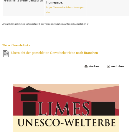
Geschäftsstelle Langfurth
Homepage:
https://www.vrbank-feuchtwangen-
din...
Anzahl der gelisteten Datensätze: 2 bei vorausgewähltem Anfangsbuchstaben V
Weiterführende Links
Übersicht der gemeldeten Gewerbebetriebe
nach Branchen
drucken
nach oben