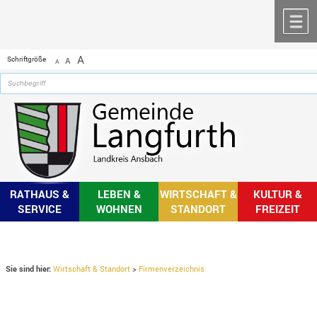
Zum Inhalt
,
zur Navigation
oder
zur Startseite
springen.
chließen
M
A
Schriftgröße
A
A
RATHAUS &
LEBEN &
WIRTSCHAFT &
KULTUR &
SERVICE
WOHNEN
STANDORT
FREIZEIT
Sie sind hier:
Wirtschaft & Standort
>
Firmenverzeichnis
Firmenverzeichnis