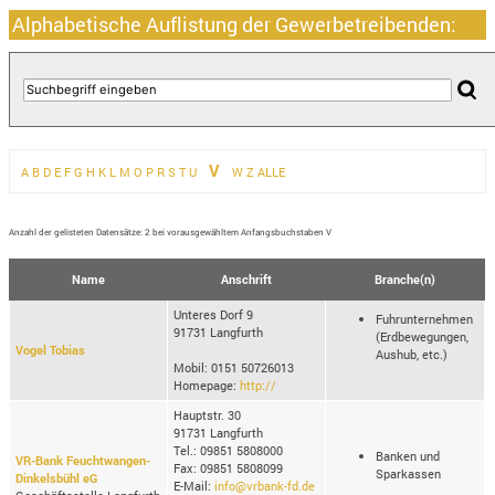
Alphabetische Auflistung der Gewerbetreibenden:
V
A
B
D
E
F
G
H
K
L
M
O
P
R
S
T
U
W
Z
ALLE
Anzahl der gelisteten Datensätze: 2 bei vorausgewähltem Anfangsbuchstaben V
Name
Anschrift
Branche(n)
Unteres Dorf 9
Fuhrunternehmen
91731 Langfurth
(Erdbewegungen,
Vogel Tobias
Aushub, etc.)
Mobil: 0151 50726013
Homepage:
http://
Hauptstr. 30
91731 Langfurth
Tel.: 09851 5808000
Banken und
VR-Bank Feuchtwangen-
Fax: 09851 5808099
Sparkassen
Dinkelsbühl eG
E-Mail:
info@vrbank-fd.de