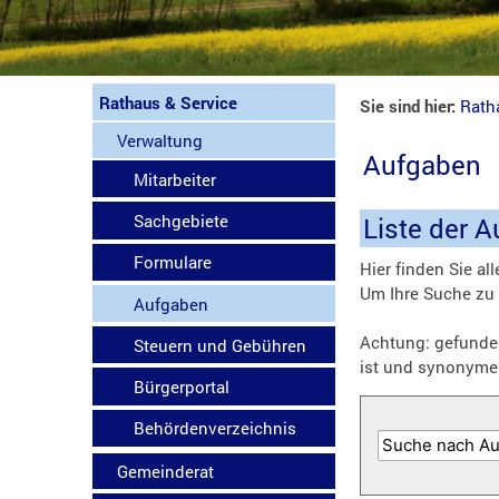
Rathaus & Service
Sie sind hier:
Rath
Verwaltung
Aufgaben
Mitarbeiter
Sachgebiete
Liste der 
Formulare
Hier finden Sie al
Um Ihre Suche zu 
Aufgaben
Achtung: gefunden
Steuern und Gebühren
ist und synonyme
Bürgerportal
Behördenverzeichnis
Gemeinderat