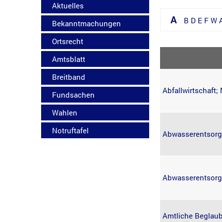
Aktuelles
A
B
D
E
F
W
Bekanntmachungen
Ortsrecht
Amtsblatt
Breitband
Abfallwirtschaft
Fundsachen
Wahlen
Notruftafel
Abwasserentsorg
Abwasserentsorgu
Amtliche Beglaub