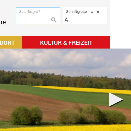
Schriftgröße
A
A
A
suchen
me
NDORT
KULTUR & FREIZEIT