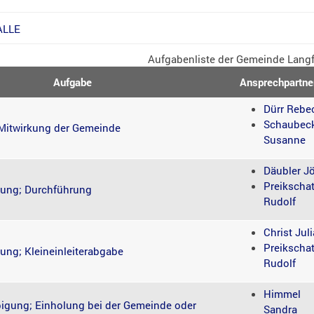
ALLE
Aufgabenliste der Gemeinde Langf
Aufgabe
Ansprechpartne
Dürr Rebe
Schaubec
; Mitwirkung der Gemeinde
Susanne
Däubler J
Preikscha
ung; Durchführung
Rudolf
Christ Juli
Preikscha
ng; Kleineinleiterabgabe
Rudolf
Himmel
igung; Einholung bei der Gemeinde oder
Sandra