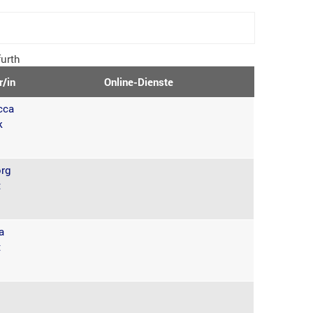
urth
r/in
Online-Dienste
cca
k
örg
t
a
t