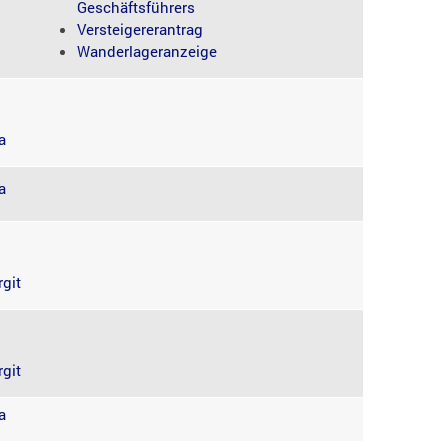
Geschäftsführers
Versteigererantrag
Wanderlageranzeige
a
a
git
git
a