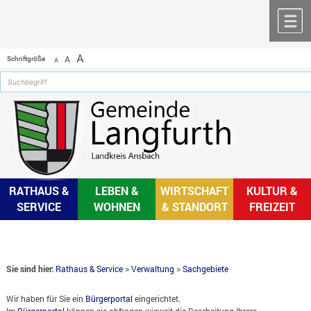
Zum Inhalt
,
zur Navigation
oder
zur Startseite
springen.
chließen
M
A
Schriftgröße
A
A
RATHAUS &
LEBEN &
WIRTSCHAFT
KULTUR &
SERVICE
WOHNEN
& STANDORT
FREIZEIT
Sie sind hier:
Rathaus & Service
>
Verwaltung
>
Sachgebiete
Wir haben für Sie ein
Bürgerportal
eingerichtet.
Im
Bürgerportal
können sie abfragen wieweit die Bearbeitung Ihrers