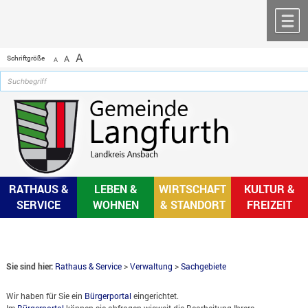
Zum Inhalt
,
zur Navigation
oder
zur Startseite
springen.
chließen
M
A
Schriftgröße
A
A
RATHAUS &
LEBEN &
WIRTSCHAFT
KULTUR &
SERVICE
WOHNEN
& STANDORT
FREIZEIT
Sie sind hier:
Rathaus & Service
>
Verwaltung
>
Sachgebiete
Wir haben für Sie ein
Bürgerportal
eingerichtet.
Im
Bürgerportal
können sie abfragen wieweit die Bearbeitung Ihrers