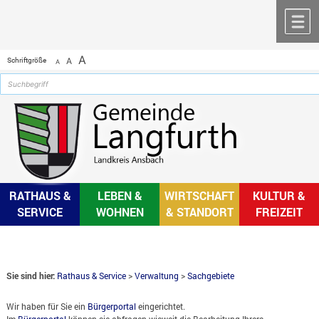
Zum Inhalt
,
zur Navigation
oder
zur Startseite
springen.
chließen
M
A
Schriftgröße
A
A
RATHAUS &
LEBEN &
WIRTSCHAFT
KULTUR &
SERVICE
WOHNEN
& STANDORT
FREIZEIT
Sie sind hier:
Rathaus & Service
>
Verwaltung
>
Sachgebiete
Wir haben für Sie ein
Bürgerportal
eingerichtet.
Im
Bürgerportal
können sie abfragen wieweit die Bearbeitung Ihrers