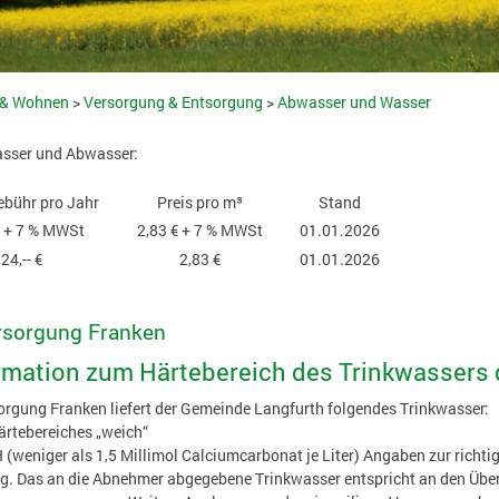
 & Wohnen
>
Versorgung & Entsorgung
>
Abwasser und Wasser
asser und Abwasser:
bühr pro Jahr
Preis pro m³
Stand
 € + 7 % MWSt
2,83 € + 7 % MWSt
01.01.2026
24,-- €
2,83 €
01.01.2026
rsorgung Franken
mation zum Härtebereich des Trinkwassers
rgung Franken liefert der Gemeinde Langfurth folgendes Trinkwasser:
ärtebereiches „weich“
H (weniger als 1,5 Millimol Calciumcarbonat je Liter) Angaben zur richt
. Das an die Abnehmer abgegebene Trinkwasser entspricht an den Über