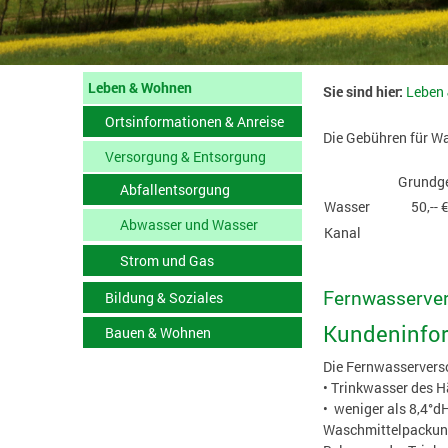
Leben & Wohnen
Sie sind hier:
Leben
Ortsinformationen & Anreise
Die Gebühren für W
Versorgung & Entsorgung
Grundge
Abfallentsorgung
Wasser
50,--
Abwasser und Wasser
Kanal
Strom und Gas
Fernwasserve
Bildung & Soziales
Kundeninfor
Bauen & Wohnen
Die Fernwasserverso
• Trinkwasser des H
• weniger als 8,4°d
Waschmittelpackung