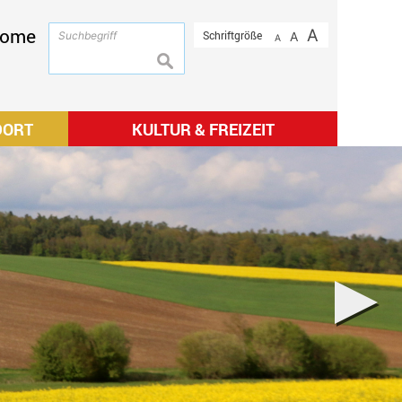
ome
A
Schriftgröße
A
A
suchen
DORT
KULTUR & FREIZEIT