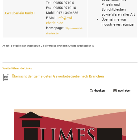
Tel.: 09856 9710-0
Pinseln und
Fax: 09856 9710-10
Schichtblechen
Mobil: 0171 3404636
AWI Eberlein GmbH
sowie Waren aller Art
E-Mail:
info@awi-
Übernahme von
eberlein.de
Industrievertretungen
Homepage:
http://www.awi-
eberlein.de
Anzahl der gelisteten Datensätze: 2 bei vorausgewähltem Anfangsbuchstaben A
Weiterführende Links
Übersicht der gemeldeten Gewerbebetriebe
nach Branchen
drucken
nach oben