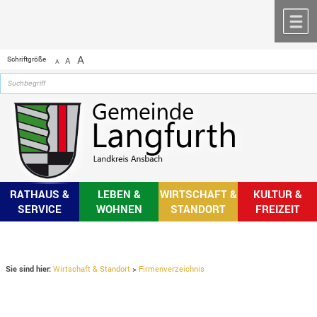
Zum Inhalt
,
zur Navigation
oder
zur Startseite
springen.
chließen
M
A
Schriftgröße
A
A
RATHAUS &
LEBEN &
WIRTSCHAFT &
KULTUR &
SERVICE
WOHNEN
STANDORT
FREIZEIT
Sie sind hier:
Wirtschaft & Standort
>
Firmenverzeichnis
Firmenverzeichnis