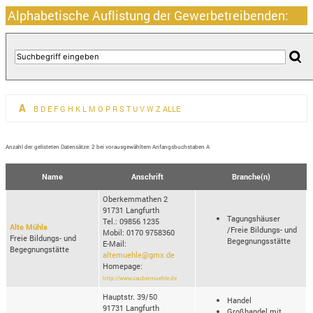
Alphabetische Auflistung der Gewerbetreibenden:
A
B
D
E
F
G
H
K
L
M
O
P
R
S
T
U
V
W
Z
ALLE
Anzahl der gelisteten Datensätze: 2 bei vorausgewähltem Anfangsbuchstaben A
Name
Anschrift
Branche(n)
Oberkemmathen 2
91731 Langfurth
Tagungshäuser
Tel.: 09856 1235
Alte Mühle
/Freie Bildungs- und
Mobil: 0170 9758360
Freie Bildungs- und
Begegnungsstätte
E-Mail:
Begegnungstätte
altemuehle@gmx.de
Homepage:
http://www.zaubermuehle.de
Hauptstr. 39/50
Handel
91731 Langfurth
Großhandel mit