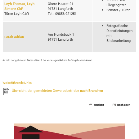
Leyh Thomas, Leyh
Obere Haardt 21
Fliegengitter
Simone GbR
91731 Langfurth
Fenster / Türen
Türen Leyh GbR
Tel.: 09856 921251
Fotografische
Dienstleistungen
Am Hundsbuck 1
mit
Lorek Adrian
91731 Langfurth
Bildbearbeitung
Anzahl der gelisteten Datensätze: 3 bei vorausgewähltem Anfangsbuchstaben L
Weiterführende Links
Übersicht der gemeldeten Gewerbebetriebe
nach Branchen
drucken
nach oben