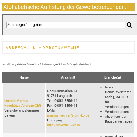
Alphabetische Auflistung der Gewerbetreibenden:
L
A
B
D
E
F
G
H
K
M
O
P
R
S
T
U
V
W
Z
ALLE
Anzahl der gelisteten Datensätze: 3 bei vorausgewähltem Anfangsbuchstaben L
Name
Anschrift
Branche(n)
freier
Oberkemmathen 51
Handelsvertreter
91731 Langfurth
nach § 84 HGB
Lechler Markus,
Tel.: 09851 5556414
für
Kaschütza Andreas GbR
Fax: 09851 5556415
Versicherungen
Versicherungskammer
E-Mail:
Versicherungen
Bayern
markus_lechler@luk.vkb.de
Abschluss von
Homepage:
Bausparverträgen
http://www.luk.vkb.de
Verkauf von