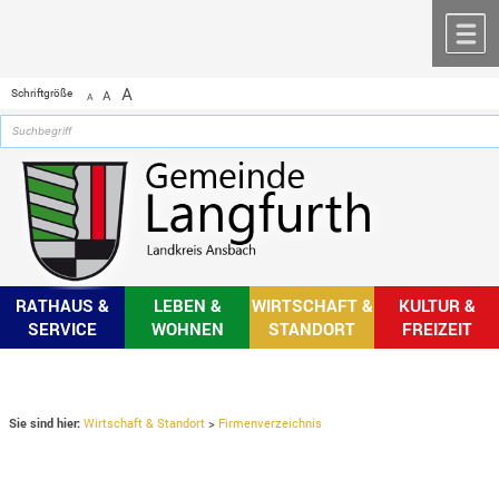
Zum Inhalt
,
zur Navigation
oder
zur Startseite
springen.
chließen
M
A
Schriftgröße
A
A
RATHAUS &
LEBEN &
WIRTSCHAFT &
KULTUR &
SERVICE
WOHNEN
STANDORT
FREIZEIT
Sie sind hier:
Wirtschaft & Standort
>
Firmenverzeichnis
Firmenverzeichnis