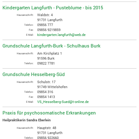
Kindergarten Langfurth - Pusteblume - bis 2015
Waldstr. 4
Hausanschrift:
91731 Langfurth
09856 777
Telefon:
09856 9219859
Fax:
kindergarten.langfurth@web.de
E-Mail:
Grundschule Langfurth-Burk - Schulhaus Burk
Am Kirchplatz 1
Hausanschrift:
91596 Burk
09822 7781
Telefon:
Grundschule Hesselberg-Süd
Schulstr. 17
Hausanschrift:
91749 Wittelshofen
09854 316
Telefon:
09854 1413
Fax:
VS_Hesselberg-Sued@t-online.de
E-Mail:
Praxis für psychosomatische Erkrankungen
Heilpraktikerin Sandra Eberlein
Hauptstr. 48
Hausanschrift:
91731 Langfurth
09856 922660
Telefon: