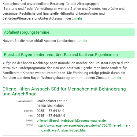
Kostenlose und unverbindliche Beratung, für alle Altersgruppen.
Beratung und / oder Vermittlung an weitere Stellen und Dienste: Ansprüche und
LeistungenRechtliche und finanzielle HilfsmöglichkeitenÄmter und
BehördenPflegeberatungUnterstützung in der
…mehr
Abfallentsorgungstermine
Nutzen Sie die neue Abfall-App des Landkreises!
…mehr
Freistaat Bayern fördert verstärkt Bau und Kauf von Eigenheimen
Aufgrund der hohen Nachfrage nach Immobilien möchte der Freistaat Bayern durch
attraktive Förderprogramme den Bau und Kauf von Eigenheimen insbesondere für
Familien mit Kindern weiter unterstützen. Die Förderung erfolgt primär durch ein
Darlehen aus dem Bayer. Wohnungsbauprogramm mit einem Zinssatz
…mehr
Offene Hilfen Ansbach-Süd für Menschen mit Behinderung
und Angehörige
Crailsheimer Str. 27
Hausanschrift:
91550 Dinkelsbühl
09851 - 57 64 64 0
Telefon:
09851 - 57 64d64 9
Fax:
offene-hilfen-dinkelsbuehl@regens-wagner.de
E-Mail:
http://www.regens-wagner-absberg.de/hp1768/Offene-Hilfen-
WWW:
im-Landkreis-Ansbach-Sued.htm