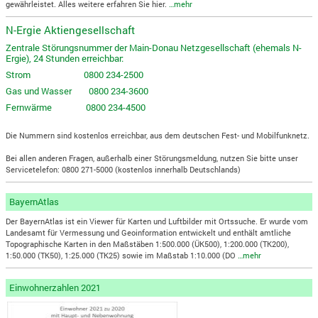
gewährleistet. Alles weitere erfahren Sie hier.
…mehr
N-Ergie Aktiengesellschaft
Zentrale Störungsnummer der Main-Donau Netzgesellschaft (ehemals N-
Ergie), 24 Stunden erreichbar:
Strom 0800 234-2500
Gas und Wasser 0800 234-3600
Fernwärme 0800 234-4500
Die Nummern sind kostenlos erreichbar, aus dem deutschen Fest- und Mobilfunknetz.
Bei allen anderen Fragen, außerhalb einer Störungsmeldung, nutzen Sie bitte unser
Servicetelefon: 0800 271-5000 (kostenlos innerhalb Deutschlands)
BayernAtlas
Der BayernAtlas ist ein Viewer für Karten und Luftbilder mit Ortssuche. Er wurde vom
Landesamt für Vermessung und Geoinformation entwickelt und enthält amtliche
Topographische Karten in den Maßstäben 1:500.000 (ÜK500), 1:200.000 (TK200),
1:50.000 (TK50), 1:25.000 (TK25) sowie im Maßstab 1:10.000 (DO
…mehr
Einwohnerzahlen 2021