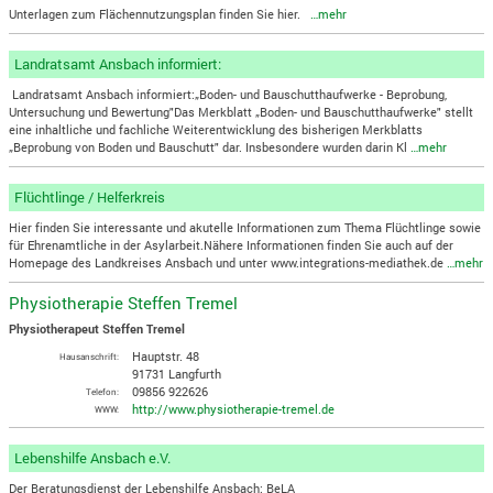
Unterlagen zum Flächennutzungsplan finden Sie hier.
…mehr
Landratsamt Ansbach informiert:
Landratsamt Ansbach informiert:„Boden- und Bauschutthaufwerke - Beprobung,
Untersuchung und Bewertung"Das Merkblatt „Boden- und Bauschutthaufwerke" stellt
eine inhaltliche und fachliche Weiterentwicklung des bisherigen Merkblatts
„Beprobung von Boden und Bauschutt" dar. Insbesondere wurden darin Kl
…mehr
Flüchtlinge / Helferkreis
Hier finden Sie interessante und akutelle Informationen zum Thema Flüchtlinge sowie
für Ehrenamtliche in der Asylarbeit.Nähere Informationen finden Sie auch auf der
Homepage des Landkreises Ansbach und unter www.integrations-mediathek.de
…mehr
Physiotherapie Steffen Tremel
Physiotherapeut Steffen Tremel
Hauptstr. 48
Hausanschrift:
91731 Langfurth
09856 922626
Telefon:
http://www.physiotherapie-tremel.de
WWW:
Lebenshilfe Ansbach e.V.
Der Beratungsdienst der Lebenshilfe Ansbach: BeLA