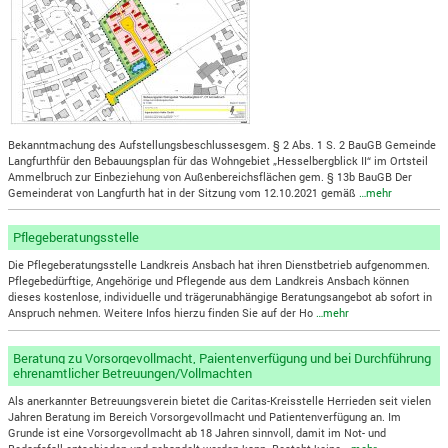
Bekanntmachung des Aufstellungsbeschlussesgem. § 2 Abs. 1 S. 2 BauGB Gemeinde
Langfurthfür den Bebauungsplan für das Wohngebiet „Hesselbergblick II“ im Ortsteil
Ammelbruch zur Einbeziehung von Außenbereichsflächen gem. § 13b BauGB Der
Gemeinderat von Langfurth hat in der Sitzung vom 12.10.2021 gemäß
…mehr
Pflegeberatungsstelle
Die Pflegeberatungsstelle Landkreis Ansbach hat ihren Dienstbetrieb aufgenommen.
Pflegebedürftige, Angehörige und Pflegende aus dem Landkreis Ansbach können
dieses kostenlose, individuelle und trägerunabhängige Beratungsangebot ab sofort in
Anspruch nehmen. Weitere Infos hierzu finden Sie auf der Ho
…mehr
Beratung zu Vorsorgevollmacht, Paientenverfügung und bei Durchführung
ehrenamtlicher Betreuungen/Vollmachten
Als anerkannter Betreuungsverein bietet die Caritas-Kreisstelle Herrieden seit vielen
Jahren Beratung im Bereich Vorsorgevollmacht und Patientenverfügung an. Im
Grunde ist eine Vorsorgevollmacht ab 18 Jahren sinnvoll, damit im Not- und