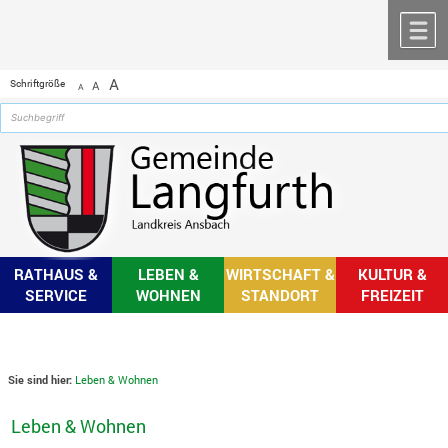
Zum Inhalt
,
zur Navigation
oder
zur Startseite
springen.
chließen
M
A
Schriftgröße
A
A
RATHAUS &
LEBEN &
WIRTSCHAFT &
KULTUR &
SERVICE
WOHNEN
STANDORT
FREIZEIT
Sie sind hier:
Leben & Wohnen
Leben & Wohnen