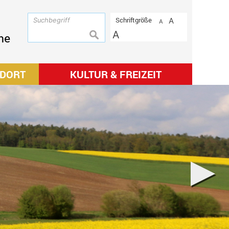
Schriftgröße
A
A
A
suchen
me
NDORT
KULTUR & FREIZEIT