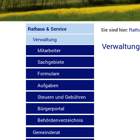
Rathaus & Service
Sie sind hier:
Rath
Verwaltung
Verwaltun
Mitarbeiter
Sachgebiete
Formulare
Aufgaben
Steuern und Gebühren
Bürgerportal
Behördenverzeichnis
Gemeinderat