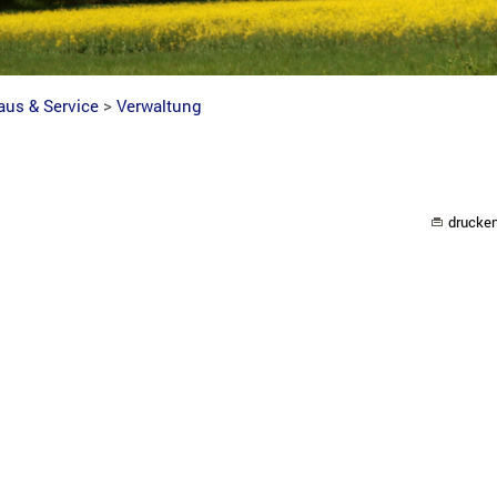
aus & Service
>
Verwaltung
g
drucke