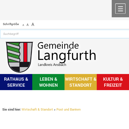
Zum Inhalt
,
zur Navigation
oder
zur Startseite
springen.
chließen
M
A
Schriftgröße
A
A
RATHAUS &
LEBEN &
WIRTSCHAFT &
KULTUR &
SERVICE
WOHNEN
STANDORT
FREIZEIT
Sie sind hier:
Wirtschaft & Standort
>
Post und Banken
Post und Banken