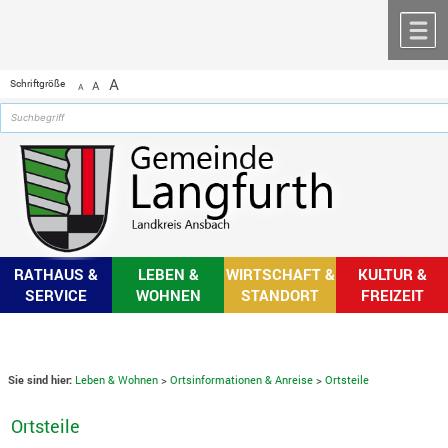
Zum Inhalt
,
zur Navigation
oder
zur Startseite
springen.
chließen
M
A
Schriftgröße
A
A
RATHAUS &
LEBEN &
WIRTSCHAFT &
KULTUR &
SERVICE
WOHNEN
STANDORT
FREIZEIT
Sie sind hier:
Leben & Wohnen
>
Ortsinformationen & Anreise
>
Ortsteile
Ortsteile