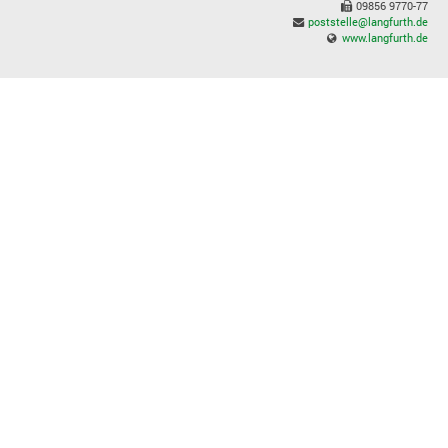
09856 9770-77
poststelle@langfurth.de
www.langfurth.de