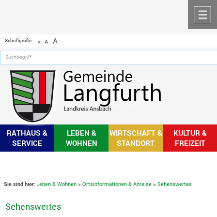
Zum Inhalt
,
zur Navigation
oder
zur Startseite
springen.
chließen
M
A
Schriftgröße
A
A
RATHAUS &
LEBEN &
WIRTSCHAFT &
KULTUR &
SERVICE
WOHNEN
STANDORT
FREIZEIT
Sie sind hier:
Leben & Wohnen
>
Ortsinformationen & Anreise
>
Sehenswertes
Sehenswertes