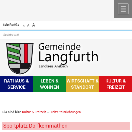
Zum Inhalt
,
zur Navigation
oder
zur Startseite
springen.
chließen
M
A
Schriftgröße
A
A
RATHAUS &
LEBEN &
WIRTSCHAFT &
KULTUR &
SERVICE
WOHNEN
STANDORT
FREIZEIT
Sie sind hier:
Kultur & Freizeit
>
Freizeiteinrichtungen
Sportplatz Dorfkemmathen