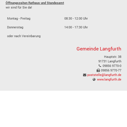
Öffnungszeiten Rathaus und Standesamt
wir sind für Sie da!
Montag - Freitag
08:30 - 12:00 Uhr
Donnerstag
14:00 - 17:30 Uhr
oder nach Vereinbarung
Gemeinde Langfurth
Hauptstr. 38
91731 Langfurth
09856 9770-0
09856 9770-77
poststelle@langfurth.de
www.langfurth.de