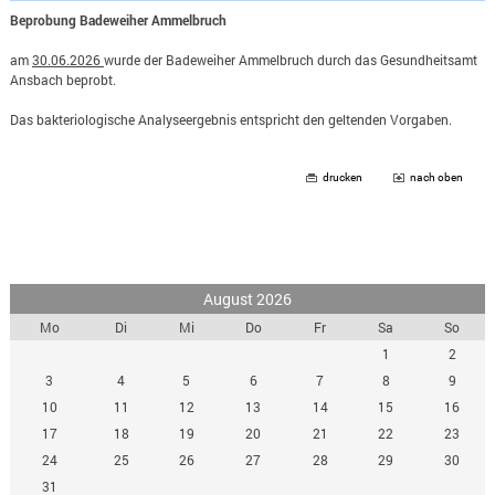
Beprobung Badeweiher Ammelbruch
am
30.06.2026
wurde der Badeweiher Ammelbruch durch das Gesundheitsamt
Ansbach beprobt.
Das bakteriologische Analyseergebnis entspricht den geltenden Vorgaben.
drucken
nach oben
August 2026
Mo
Di
Mi
Do
Fr
Sa
So
1
2
3
4
5
6
7
8
9
10
11
12
13
14
15
16
17
18
19
20
21
22
23
24
25
26
27
28
29
30
31