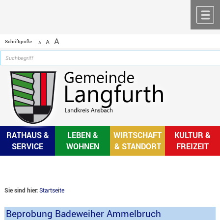
Zum Inhalt
,
zur Navigation
oder
zur Startseite
springen.
chließen
M
A
Schriftgröße
A
A
RATHAUS &
LEBEN &
WIRTSCHAFT
KULTUR &
SERVICE
WOHNEN
& STANDORT
FREIZEIT
Sie sind hier:
Startseite
Beprobung Badeweiher Ammelbruch