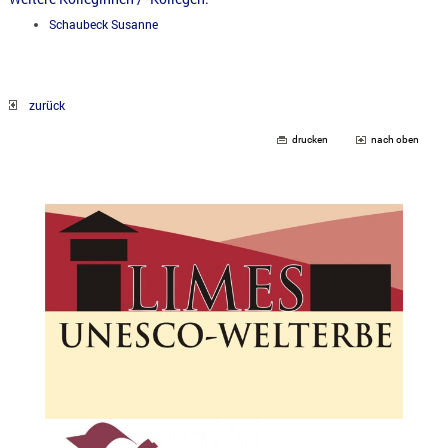
Schaubeck Susanne
zurück
drucken
nach oben