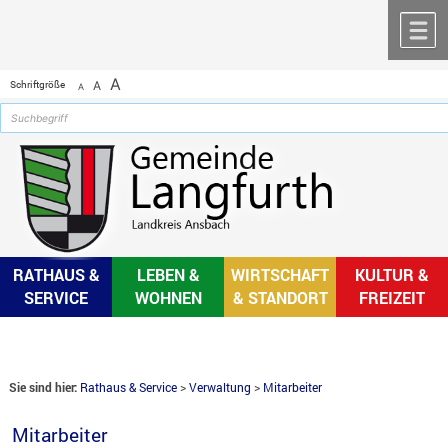
Zum Inhalt
,
zur Navigation
oder
zur Startseite
springen.
chließen
M
A
Schriftgröße
A
A
RATHAUS &
LEBEN &
WIRTSCHAFT
KULTUR &
SERVICE
WOHNEN
& STANDORT
FREIZEIT
Sie sind hier:
Rathaus & Service
>
Verwaltung
>
Mitarbeiter
Mitarbeiter