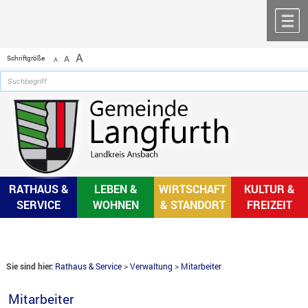
Zum Inhalt
,
zur Navigation
oder
zur Startseite
springen.
chließen
M
A
Schriftgröße
A
A
RATHAUS &
LEBEN &
WIRTSCHAFT
KULTUR &
SERVICE
WOHNEN
& STANDORT
FREIZEIT
Sie sind hier:
Rathaus & Service
>
Verwaltung
>
Mitarbeiter
Mitarbeiter