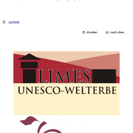
zurück
drucken
nach oben