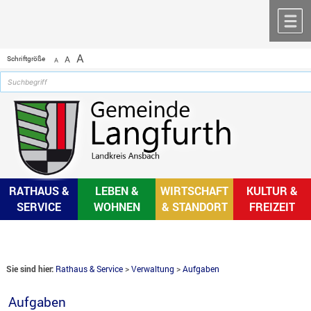
Zum Inhalt
,
zur Navigation
oder
zur Startseite
springen.
chließen
M
A
Schriftgröße
A
A
RATHAUS &
LEBEN &
WIRTSCHAFT
KULTUR &
SERVICE
WOHNEN
& STANDORT
FREIZEIT
Sie sind hier:
Rathaus & Service
>
Verwaltung
>
Aufgaben
Aufgaben