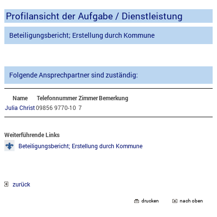
Profilansicht der Aufgabe / Dienstleistung
Beteiligungsbericht; Erstellung durch Kommune
Folgende Ansprechpartner sind zuständig:
Name
Telefonnummer
Zimmer
Bemerkung
Julia Christ
09856 9770-10
7
Weiterführende Links
Beteiligungsbericht; Erstellung durch Kommune
zurück
drucken
nach oben