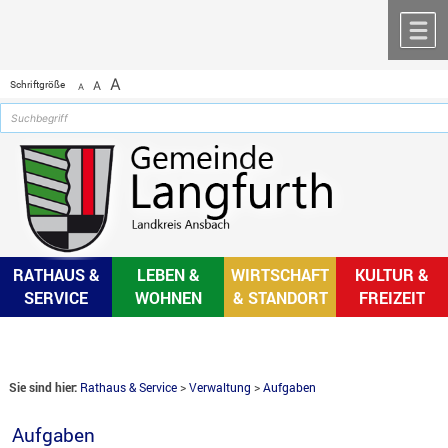
Zum Inhalt
,
zur Navigation
oder
zur Startseite
springen.
chließen
M
A
Schriftgröße
A
A
RATHAUS &
LEBEN &
WIRTSCHAFT
KULTUR &
SERVICE
WOHNEN
& STANDORT
FREIZEIT
Sie sind hier:
Rathaus & Service
>
Verwaltung
>
Aufgaben
Aufgaben